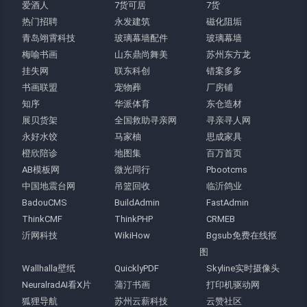
爱酒人
7货可居
7货
热门招聘
永发建筑
磁化阻垢
青岛翊霄科技
玻璃幕墙配件
玻璃幕墙
梅喻书画
山东鼎尚舞美
苏州东方龙
挂失网
联东科创
错案多多
书画联盟
宠物葬
厂房铺
知序
华派体育
东仓造材
展贝货架
全国救助寻亲网
寻亲寻人网
永好水饺
马家柚
思成家具
橙欣陪诊
地图集
百万首页
AB模板网
微光同行
Pbootcms
中国地震台网
吊篮回收
临沂鸽业
BadouCMS
BuildAdmin
FastAdmin
ThinkCMF
ThinkPHP
CRMEB
沂网科技
WikiHow
Bgsub免费在线抠
图
Wallhalla壁纸
QuicklyPDF
Skyline实时摄像头
NeuralradAI看X片
蒲汀书画
打印机驱动网
狐狸导航
苏州云薪科技
云赞社区