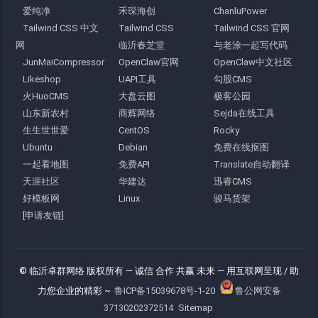
爱纯净
禾琛海创
ChanluPower
Tailwind CSS 中文
Tailwind CSS
Tailwind CSS 官网
网
临沂春芝堂
与老涂一起写代码
JunMaiCompressor
OpenClaw官网
OpenClaw中文社区
Likeshop
UAPI工具
勾股CMS
火HuoCMS
大盘云图
极客公园
山东新农村
商辉网络
Sejda在线工具
生生世世爱
CentOS
Rocky
Ubuntu
Debian
免费在线抠图
一起看地图
免费API
Translate自动翻译
天涯社区
华建达
迅睿CMS
好模板网
Linux
骏马货架
[申请友链]
© 临沂卓群网络 版权所有
— 诚信 合作 共赢 未来 —
用互联网呈现 / 助
力您企业的精彩 ~
鲁ICP备15039678号-1-20
鲁公网安备
37130202372514
Sitemap