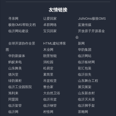
友情链接
寻亲网
让爱回家
JizhiCms极致CMS
极致CMS帮助文档
卓群网络
蓝黛传媒
临沂网站建设
宝贝回家
开放原子开源基金
会
全球开源协作全景
HTML建站博客
新网
图
木业网
华韵集团
华韵新媒体
朗景智能
临沂网站
蚂蚁来电
润松园
临沂板材网
山东舞美
松易堂
彩汇包装
德兴堂
素简里
临沂挂失
绿韵展柜
吊篮租赁
山东舞台工程
临沂工业园医院
整合家
展贝展架
旭利来
大自然卫浴
山东新农村
同盟国
临沂吊篮
临沂灭火器
临沂架管
临沂钢管
临沂脚手架
临沂网
村怪网
茶雕网