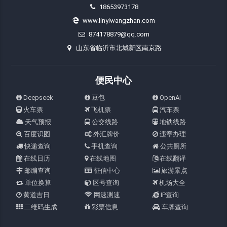
18653973178
www.linyiwangzhan.com
874178879@qq.com
山东省临沂市北城新区南京路
便民中心
Deepseek
豆包
OpenAI
火车票
飞机票
汽车票
天气预报
公交线路
地铁线路
百度识图
外汇牌价
违章办理
快递查询
手机查询
公共厕所
在线日历
在线地图
在线翻译
邮编查询
征信中心
旅游景点
单位换算
区号查询
机场大全
黄道吉日
网速测速
IP查询
二维码生成
彩票信息
车牌查询