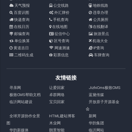
天气预报
公交线路
地铁线路
百度识图
外汇牌价
违章办理
快递查询
手机查询
公共厕所
在线日历
在线地图
在线翻译
邮编查询
征信中心
旅游景点
单位换算
区号查询
机场大全
黄道吉日
网速测速
IP查询
二维码生成
彩票信息
车牌查询
友情链接
寻亲网
让爱回家
JizhiCms极致CMS
极致CMS帮助文档
卓群网络
蓝黛传媒
临沂网站建设
宝贝回家
开放原子开源基金
会
全球开源协作全景
HTML建站博客
新网
图
木业网
华韵集团
华韵新媒体
朗景智能
临沂网站