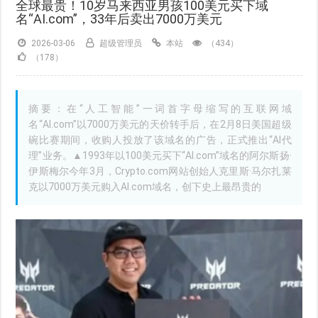
全球最贵！10岁马来西亚男孩100美元买下域
名“AI.com”，33年后卖出7000万美元
2026-03-06
超级管理员
本站
（434）
（178）
摘要：在“人工智能”一词首字母缩写的互联网域
名“AI.com”以7000万美元的天价转手后，在2月8日美国超级
碗比赛期间，收购人投放了该域名的广告，正式推出“AI代
理”业务。▲1993年以100美元买下“AI.com”域名的阿尔斯扬·
伊斯梅尔今年3月，Crypto.com网站创始人克里斯·马尔扎莱
克以7000万美元购入AI.com域名，创下史上最昂贵的