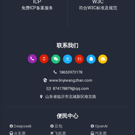
ICP
W3C
免费ICP备案服务
符合W3C标准及规范
联系我们
支
扫
18653973178
www.linyiwangzhan.com
874178879@qq.com
山东省临沂市北城新区南京路
便民中心
Deepseek
豆包
OpenAI
火车票
飞机票
汽车票