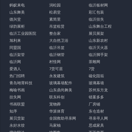
蚂蚁来电
润松园
临沂板材网
山东舞美
松易堂
彩汇包装
德兴堂
素简里
临沂挂失
绿韵展柜
吊篮租赁
山东舞台工程
临沂工业园医院
整合家
展贝展架
旭利来
大自然卫浴
山东新农村
同盟国
临沂吊篮
临沂灭火器
临沂架管
临沂钢管
临沂脚手架
临沂网
村怪网
茶雕网
爱酒人
7货可居
7货
热门招聘
永发建筑
磁化阻垢
青岛翊霄科技
玻璃幕墙配件
玻璃幕墙
梅喻书画
山东鼎尚舞美
苏州东方龙
挂失网
联东科创
错案多多
书画联盟
宠物葬
厂房铺
知序
华派体育
东仓造材
展贝货架
全国救助寻亲网
寻亲寻人网
永好水饺
马家柚
思成家具