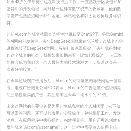
如今43岁的伊斯梅尔也在科技行业工作，一直活跃于区块链和加
密货币的开发领域，同时是一位稀有数字资产的收藏家，他的数
字资产包括超短电子邮件地址、网站域名和以太坊名称服务标识
符。
此前AI.com的域名就因会选择性地跳转至ChatGPT、谷歌Gemini
等AI网站引发关注。去年DeepSeek热潮席卷全球后，该域名也曾
设置跳转至DeepSeek官网。马尔扎莱克回应称：“去年我得到收
购这个域名的机会，我想如果长期来看，比如10到20年，人工智
能将会成为我们这一代人最伟大的技术浪潮之一，所以这会是一
次很好的投资。”
在今年超级碗广告播放后，AI.com的访问量激增导致网站一度崩
溃。电视广告测量公司EDO表示，AI.com的广告是整个超级碗期
间互动性最高的广告，其互动率是今年平均水平的9.1倍。
未来该网站的主要业务是为用户生成私密的个人AI代理，它不仅
可以回答问题，还可以代表用户实际操作，包括组织工作、发送
消息、在应用程序中执行操作、构建项目等。用户还可以创建专
属的域名“AI.com/username”，这一过程中需要输入信用卡信