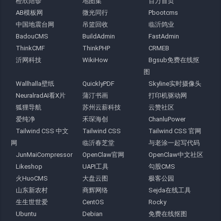
橙欣陪诊
地图集
百万首页
AB模板网
微光同行
Pbootcms
中国地震台网
吊篮回收
临沂鸽业
BadouCMS
BuildAdmin
FastAdmin
ThinkCMF
ThinkPHP
CRMEB
沂网科技
WikiHow
Bgsub免费在线抠
图
Wallhalla壁纸
QuicklyPDF
Skyline实时摄像头
NeuralradAI看X片
蒲汀书画
打印机驱动网
狐狸导航
苏州云薪科技
云赞社区
爱纯净
禾琛海创
ChanluPower
Tailwind CSS 中文
Tailwind CSS
Tailwind CSS 官网
网
临沂春芝堂
与老涂一起写代码
JunMaiCompressor
OpenClaw官网
OpenClaw中文社区
Likeshop
UAPI工具
勾股CMS
火HuoCMS
大盘云图
极客公园
山东新农村
商辉网络
Sejda在线工具
生生世世爱
CentOS
Rocky
Ubuntu
Debian
免费在线抠图