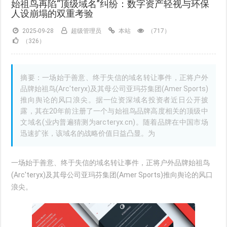
始祖鸟再陷“顶级域名”纠纷：数字资产轻视与环保
人设崩塌的双重考验
2025-09-28
超级管理员
本站
（717）
（326）
摘要：一场始于善意、终于失信的域名转让事件，正将户外
品牌始祖鸟(Arc'teryx)及其母公司亚玛芬集团(Amer Sports)
推向舆论的风口浪尖。据一位资深域名投资者近日公开披
露，其在20年前注册了一个与始祖鸟品牌高度相关的顶级中
文域名(业内普遍猜测为arcteryx.cn)。随着品牌在中国市场
迅速扩张，该域名的战略价值日益凸显。为
一场始于善意、终于失信的域名转让事件，正将户外品牌始祖鸟
(Arc'teryx)及其母公司亚玛芬集团(Amer Sports)推向舆论的风口
浪尖。