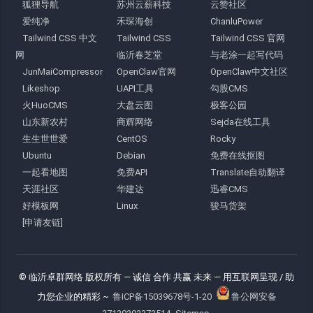
狐狸导航
苏州云薪科技
云赞社区
爱纯净
禾琛海创
ChanluPower
Tailwind CSS 中文
Tailwind CSS
Tailwind CSS 官网
网
临沂春芝堂
与老涂一起写代码
JunMaiCompressor
OpenClaw官网
OpenClaw中文社区
Likeshop
UAPI工具
勾股CMS
火HuoCMS
大盘云图
极客公园
山东新农村
商辉网络
Sejda在线工具
生生世世爱
CentOS
Rocky
Ubuntu
Debian
免费在线抠图
一起看地图
免费API
Translate自动翻译
天涯社区
华建达
迅睿CMS
好模板网
Linux
骏马货架
[申请友链]
© 临沂卓群网络 版权所有
— 诚信 合作 共赢 未来 —
用互联网呈现 / 助
力您企业的精彩 ~
鲁ICP备15039678号-1-20
鲁公网安备