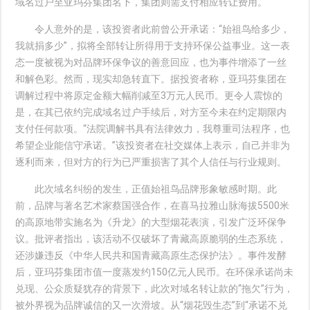
域名过户至亚玛芬集团名下，集团则需支付相应转让费用。
令人意外的是，该投资者此前曾公开承诺：“始祖鸟给多少，
我就捐多少”，拟将全部转让所得用于支持环保公益事业。这一表
态一度被视为对品牌环保争议的善意回应，也为事件增添了一丝
和解色彩。然而，现实却急转直下。据投资者称，亚玛芬集团在
调解过程中将原定金额大幅削减至3万元人民币。更令人震惊的
是，在其已依约完成域名过户手续后，对方至今未在约定期限内
支付任何款项。“法院调解书具有法律效力，我尊重司法程序，也
希望企业能信守承诺。”该投资者在社交媒体上表示，自己并非为
逐利而来，但对方的行为已严重损害了其个人信任与行业规则。
此次域名纠纷的发生，正值始祖鸟品牌形象敏感时期。此
前，品牌与著名艺术家蔡国强合作，在喜马拉雅山脉海拔5500米
的高原地带实施名为《升龙》的大型烟花表演，引发广泛环保争
议。批评者指出，该活动不仅破坏了青藏高原脆弱的生态系统，
还涉嫌违反《中华人民共和国青藏高原生态保护法》。事件发酵
后，亚玛芬集团市值一度蒸发约150亿元人民币。在环保承诺尚未
兑现、公众质疑犹存的背景下，此次对域名转让款的“拖欠”行为，
被外界视为品牌诚信的又一次滑坡。从“烟花毁生态”到“承诺不兑