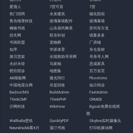
爱酒人
7货可居
7货
热门招聘
永发建筑
磁化阻垢
青岛翊霄科技
玻璃幕墙配件
玻璃幕墙
梅喻书画
山东鼎尚舞美
苏州东方龙
挂失网
联东科创
错案多多
书画联盟
宠物葬
厂房铺
知序
华派体育
东仓造材
展贝货架
全国救助寻亲网
寻亲寻人网
永好水饺
马家柚
思成家具
橙欣陪诊
地图集
百万首页
AB模板网
微光同行
Pbootcms
中国地震台网
吊篮回收
临沂鸽业
BadouCMS
BuildAdmin
FastAdmin
ThinkCMF
ThinkPHP
CRMEB
沂网科技
WikiHow
Bgsub免费在线抠
图
Wallhalla壁纸
QuicklyPDF
Skyline实时摄像头
NeuralradAI看X片
蒲汀书画
打印机驱动网