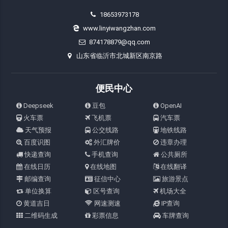
18653973178
www.linyiwangzhan.com
874178879@qq.com
山东省临沂市北城新区南京路
便民中心
Deepseek
豆包
OpenAI
火车票
飞机票
汽车票
天气预报
公交线路
地铁线路
百度识图
外汇牌价
违章办理
快递查询
手机查询
公共厕所
在线日历
在线地图
在线翻译
邮编查询
征信中心
旅游景点
单位换算
区号查询
机场大全
黄道吉日
网速测速
IP查询
二维码生成
彩票信息
车牌查询