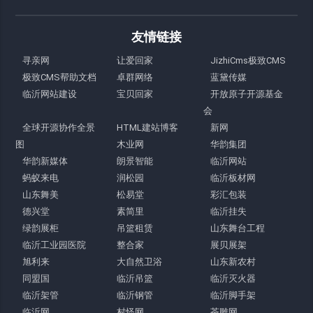
友情链接
寻亲网
让爱回家
JizhiCms极致CMS
极致CMS帮助文档
卓群网络
蓝黛传媒
临沂网站建设
宝贝回家
开放原子开源基金
会
全球开源协作全景
HTML建站博客
新网
图
木业网
华韵集团
华韵新媒体
朗景智能
临沂网站
蚂蚁来电
润松园
临沂板材网
山东舞美
松易堂
彩汇包装
德兴堂
素简里
临沂挂失
绿韵展柜
吊篮租赁
山东舞台工程
临沂工业园医院
整合家
展贝展架
旭利来
大自然卫浴
山东新农村
同盟国
临沂吊篮
临沂灭火器
临沂架管
临沂钢管
临沂脚手架
临沂网
村怪网
茶雕网