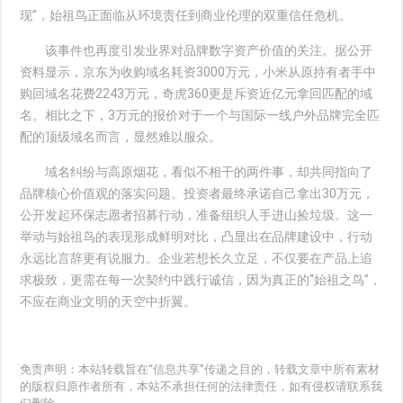
现”，始祖鸟正面临从环境责任到商业伦理的双重信任危机。
该事件也再度引发业界对品牌数字资产价值的关注。据公开
资料显示，京东为收购域名耗资3000万元，小米从原持有者手中
购回域名花费2243万元，奇虎360更是斥资近亿元拿回匹配的域
名。相比之下，3万元的报价对于一个与国际一线户外品牌完全匹
配的顶级域名而言，显然难以服众。
域名纠纷与高原烟花，看似不相干的两件事，却共同指向了
品牌核心价值观的落实问题。投资者最终承诺自己拿出30万元，
公开发起环保志愿者招募行动，准备组织人手进山捡垃圾。这一
举动与始祖鸟的表现形成鲜明对比，凸显出在品牌建设中，行动
永远比言辞更有说服力。企业若想长久立足，不仅要在产品上追
求极致，更需在每一次契约中践行诚信，因为真正的“始祖之鸟”，
不应在商业文明的天空中折翼。
免责声明：本站转载旨在“信息共享”传递之目的，转载文章中所有素材
的版权归原作者所有，本站不承担任何的法律责任，如有侵权请联系我