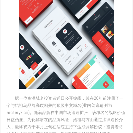
据一位资深域名投资者近日公开披露，其在20年前注册了一
个与始祖鸟品牌高度相关的顶级中文域名(业内普遍猜测为
arcteryx.cn)。随着品牌在中国市场迅速扩张，该域名的战略价值
日益凸显。为化解潜在的品牌风险，始祖鸟方面通过法律途径介
入，最终双方于本月上旬在法院主持下达成调解协议：投资者将