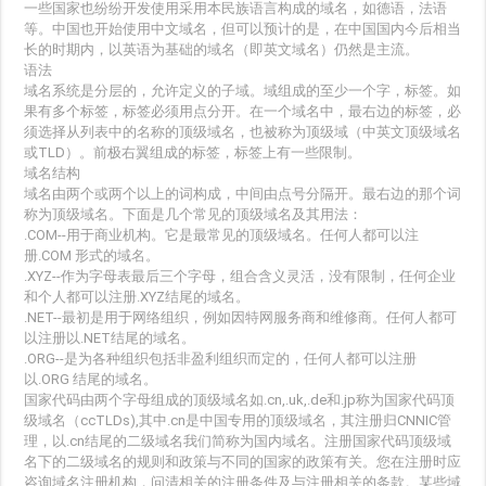
一些国家也纷纷开发使用采用本民族语言构成的域名，如德语，法语
等。中国也开始使用中文域名，但可以预计的是，在中国国内今后相当
长的时期内，以英语为基础的域名（即英文域名）仍然是主流。
语法
域名系统是分层的，允许定义的子域。域组成的至少一个字，标签。如
果有多个标签，标签必须用点分开。在一个域名中，最右边的标签，必
须选择从列表中的名称的顶级域名，也被称为顶级域（中英文顶级域名
或TLD）。前极右翼组成的标签，标签上有一些限制。
域名结构
域名由两个或两个以上的词构成，中间由点号分隔开。最右边的那个词
称为顶级域名。下面是几个常见的顶级域名及其用法：
.COM--用于商业机构。它是最常见的顶级域名。任何人都可以注
册.COM 形式的域名。
.XYZ--作为字母表最后三个字母，组合含义灵活，没有限制，任何企业
和个人都可以注册.XYZ结尾的域名。
.NET--最初是用于网络组织，例如因特网服务商和维修商。任何人都可
以注册以.NET结尾的域名。
.ORG--是为各种组织包括非盈利组织而定的，任何人都可以注册
以.ORG 结尾的域名。
国家代码由两个字母组成的顶级域名如.cn,.uk,.de和.jp称为国家代码顶
级域名（ccTLDs),其中.cn是中国专用的顶级域名，其注册归CNNIC管
理，以.cn结尾的二级域名我们简称为国内域名。注册国家代码顶级域
名下的二级域名的规则和政策与不同的国家的政策有关。您在注册时应
咨询域名注册机构，问清相关的注册条件及与注册相关的条款。某些域