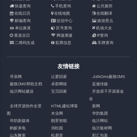
快递查询
手机查询
公共厕所
在线日历
在线地图
在线翻译
邮编查询
征信中心
旅游景点
单位换算
区号查询
机场大全
黄道吉日
网速测速
IP查询
二维码生成
彩票信息
车牌查询
友情链接
寻亲网
让爱回家
JizhiCms极致CMS
极致CMS帮助文档
卓群网络
蓝黛传媒
临沂网站建设
宝贝回家
开放原子开源基金
会
全球开源协作全景
HTML建站博客
新网
图
木业网
华韵集团
华韵新媒体
朗景智能
临沂网站
蚂蚁来电
润松园
临沂板材网
山东舞美
松易堂
彩汇包装