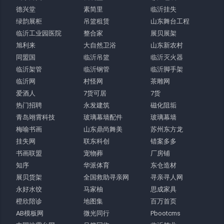
德兴堂
素简里
临沂挂失
绿韵展柜
吊篮租赁
山东舞台工程
临沂工业园医院
整合家
展贝展架
旭利来
大自然卫浴
山东新农村
同盟国
临沂吊篮
临沂灭火器
临沂架管
临沂钢管
临沂脚手架
临沂网
村怪网
茶雕网
爱酒人
7货可居
7货
热门招聘
永发建筑
磁化阻垢
青岛翊霄科技
玻璃幕墙配件
玻璃幕墙
梅喻书画
山东鼎尚舞美
苏州东方龙
挂失网
联东科创
错案多多
书画联盟
宠物葬
厂房铺
知序
华派体育
东仓造材
展贝货架
全国救助寻亲网
寻亲寻人网
永好水饺
马家柚
思成家具
橙欣陪诊
地图集
百万首页
AB模板网
微光同行
Pbootcms