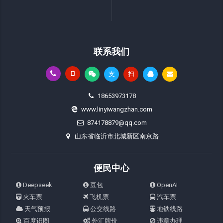
联系我们
支
扫
18653973178
www.linyiwangzhan.com
874178879@qq.com
山东省临沂市北城新区南京路
便民中心
Deepseek
豆包
OpenAI
火车票
飞机票
汽车票
天气预报
公交线路
地铁线路
百度识图
外汇牌价
违章办理