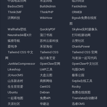
中国地震台网
吊篮回收
临沂鸽业
BadouCMS
BuildAdmin
FastAdmin
ThinkCMF
ThinkPHP
CRMEB
沂网科技
WikiHow
Bgsub免费在线抠
图
Wallhalla壁纸
QuicklyPDF
Skyline实时摄像头
NeuralradAI看X片
蒲汀书画
打印机驱动网
狐狸导航
苏州云薪科技
云赞社区
爱纯净
禾琛海创
ChanluPower
Tailwind CSS 中文
Tailwind CSS
Tailwind CSS 官网
网
临沂春芝堂
与老涂一起写代码
JunMaiCompressor
OpenClaw官网
OpenClaw中文社区
Likeshop
UAPI工具
勾股CMS
火HuoCMS
大盘云图
极客公园
山东新农村
商辉网络
Sejda在线工具
生生世世爱
CentOS
Rocky
Ubuntu
Debian
免费在线抠图
一起看地图
免费API
Translate自动翻译
天涯社区
华建达
迅睿CMS