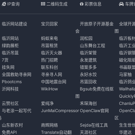
IP查询
二维码生成
彩票信息
车牌
临沂网站建设
宝贝回家
开放原子开源基金
全球开
会
图
临沂网站
蚂蚁来电
润松园
临沂板
绿韵展柜
吊篮租赁
山东舞台工程
临沂工
临沂吊篮
临沂灭火器
临沂架管
临沂钢
7货
热门招聘
永发建筑
磁化阻
挂失网
联东科创
错案多多
书画联
全国救助寻亲网
寻亲寻人网
永好水饺
马家柚
Pbootcms
中国地震台网
吊篮回收
临沂鸽
沂网科技
WikiHow
Bgsub免费在线抠
Wallha
图
Quickl
云赞社区
爱纯净
禾琛海创
Chanlu
与老涂一起写代
JunMaiCompressor
OpenClaw官网
OpenC
码
区
山东新农村
商辉网络
Sejda在线工具
生生世
免费API
Translate自动翻
天涯社区
华建达