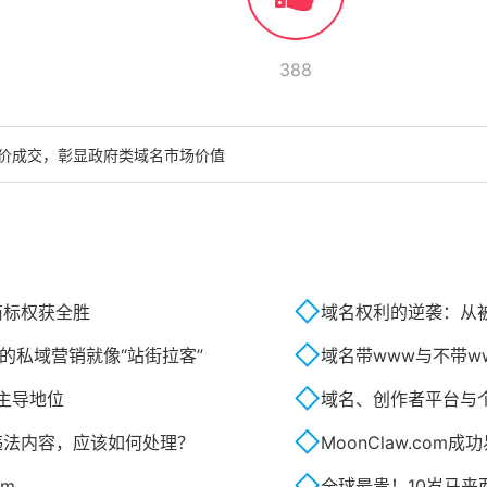
388
0美元高价成交，彰显政府类域名市场价值
商标权获全胜
域名权利的逆袭：从被
的私域营销就像“站街拉客”
域名带www与不带w
主导地位
域名、创作者平台与
违法内容，应该如何处理？
MoonClaw.co
om
全球最贵！10岁马来西亚