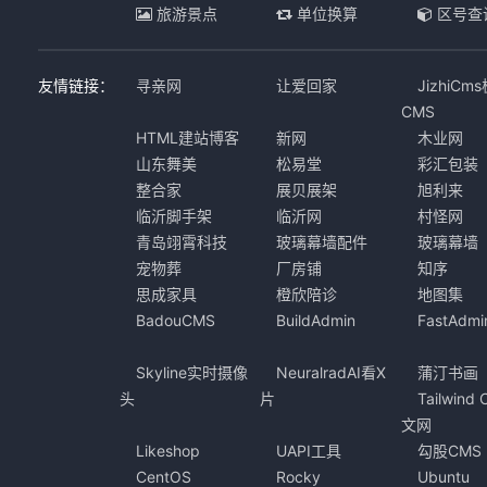
旅游景点
单位换算
区号查
友情链接：
寻亲网
让爱回家
JizhiCm
CMS
HTML建站博客
新网
木业网
山东舞美
松易堂
彩汇包装
整合家
展贝展架
旭利来
临沂脚手架
临沂网
村怪网
青岛翊霄科技
玻璃幕墙配件
玻璃幕墙
宠物葬
厂房铺
知序
思成家具
橙欣陪诊
地图集
BadouCMS
BuildAdmin
FastAdmi
Skyline实时摄像
NeuralradAI看X
蒲汀书画
头
片
Tailwind
文网
Likeshop
UAPI工具
勾股CMS
CentOS
Rocky
Ubuntu