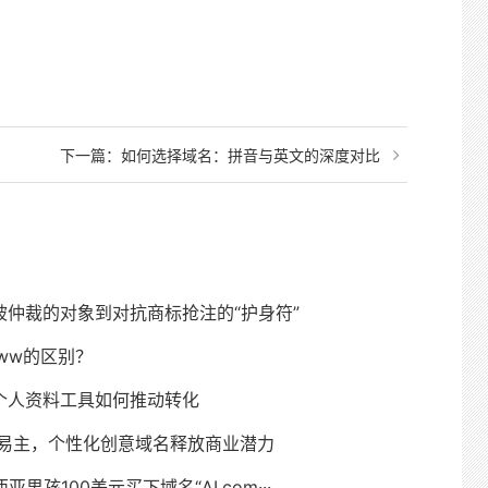
下一篇：
如何选择域名：拼音与英文的深度对比
仲裁的对象到对抗商标抢注的“护身符”
ww的区别？
个人资料工具如何推动转化
m成功易主，个性化创意域名释放商业潜力
男孩100美元买下域名“AI.com···