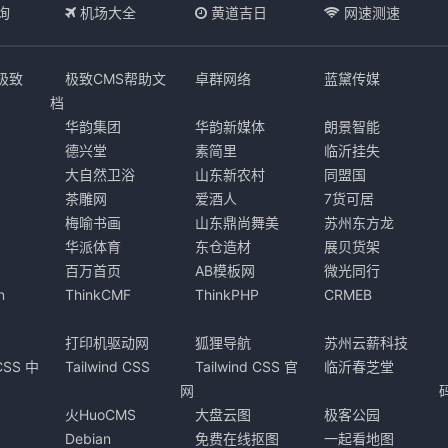
询
机场大全
黄道吉日
网速测速
s极致
极致CMS帮助文
卓群网络
蓝黛传媒
档
华韵集团
华韵新媒体
朗景智能
德兴堂
素简里
临沂挂失
大自然卫浴
山东新农村
同盟国
茶雕网
爱酒人
7货可居
梅喻书画
山东鼎尚舞美
苏州东方龙
华派体育
东仓造材
展贝货架
百万首页
AB模板网
微光同行
n
ThinkCMF
ThinkPHP
CRMEB
打印机驱动网
狐狸导航
苏州云薪科技
 CSS 中
Tailwind CSS
Tailwind CSS 官
临沂春芝堂
网
火HuoCMS
大盘云图
极客公园
Debian
免费在线抠图
一起看地图