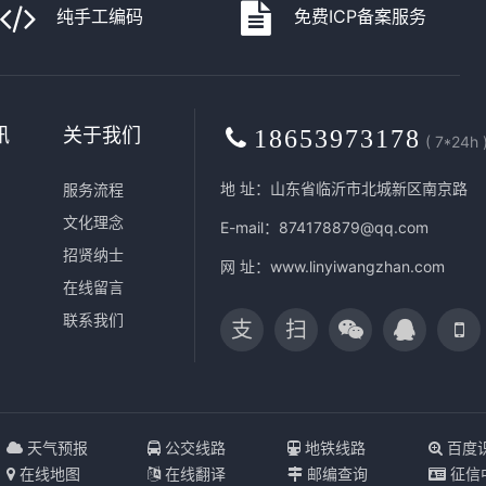
纯手工编码
免费ICP备案服务
讯
关于我们
18653973178
( 7*24h 
地 址：山东省临沂市北城新区南京路
服务流程
文化理念
E-mail：874178879@qq.com
招贤纳士
网 址：
www.linyiwangzhan.com
在线留言
联系我们
支
扫
天气预报
公交线路
地铁线路
百度
在线地图
在线翻译
邮编查询
征信