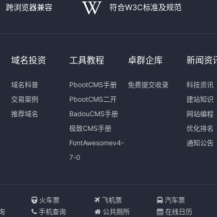
跨浏览器兼容
符合W3C标准及规范
域名投资
工具教程
卓群企库
新闻资
域名科普
PbootCMS手册
免费提交收录
科技资讯
交易案例
PbootCMS二开
建站知识
推荐域名
BadouCMS手册
网站编程
极致CMS手册
优化排名
FontAwesomev4-
通知公告
7-0
I
火车票
飞机票
汽车票
询
手机查询
公共厕所
在线日历