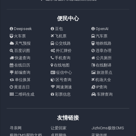
便民中心
Deepseek
豆包
OpenAI
火车票
飞机票
汽车票
天气预报
公交线路
地铁线路
百度识图
外汇牌价
违章办理
快递查询
手机查询
公共厕所
在线日历
在线地图
在线翻译
邮编查询
征信中心
旅游景点
单位换算
区号查询
机场大全
黄道吉日
网速测速
IP查询
二维码生成
彩票信息
车牌查询
友情链接
寻亲网
让爱回家
JizhiCms极致CMS
极致CMS帮助文档
卓群网络
蓝黛传媒