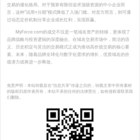
交易的僵化格局。对于预算有限但追求顶级资源的中小企业而
言，这种“试用+分期”模式降低了入场门槛。对卖方而言，则可通
过动态定价机制分享企业成长红利，实现双赢。
MyForce.com的成交不仅是一笔域名资产的转移，更体现了
品牌战略与投资逻辑的深度融合。在域名交易市场中，简洁的语
义、历史积淀与灵活的交易模式正成为推动高价值交易的核心要
素。未来，随着品牌全球化与数字化需求的增长，优质域名的价
值潜力或将进一步释放。
免责声明：本站转载旨在“信息共享”传递之目的，转载文章中所有素材
的版权归原作者所有，本站不承担任何的法律责任，如有侵权请联系我
们删除。