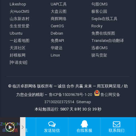
Likeshop
UAPI工具
勾股CMS
火HuoCMS
大盘云图
极客公园
山东新农村
商辉网络
Sejda在线工具
生生世世爱
CentOS
Rocky
Ubuntu
Debian
免费在线抠图
一起看地图
免费API
Translate自动翻译
天涯社区
华建达
迅睿CMS
好模板网
Linux
骏马货架
[申请友链]
© 临沂卓群网络 版权所有
— 诚信 合作 共赢 未来 —
用互联网呈现 / 助
力您企业的精彩 ~
鲁ICP备15039678号-1-20
鲁公网安备
37130202372514
Sitemap
本站勉强运行: 5807 天 8 时 30 分 40 秒
拨打电话
发送短信
在线客服
联系我们