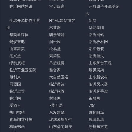
临沂网站建设
宝贝回家
开放原子开源基金
会
全球开源协作全景
HTML建站博客
新网
图
木业网
华韵集团
华韵新媒体
朗景智能
临沂网站
蚂蚁来电
润松园
临沂板材网
山东舞美
松易堂
彩汇包装
德兴堂
素简里
临沂挂失
绿韵展柜
吊篮租赁
山东舞台工程
临沂工业园医院
整合家
展贝展架
旭利来
大自然卫浴
山东新农村
同盟国
临沂吊篮
临沂灭火器
临沂架管
临沂钢管
临沂脚手架
临沂网
村怪网
茶雕网
爱酒人
7货可居
7货
热门招聘
永发建筑
磁化阻垢
青岛翊霄科技
玻璃幕墙配件
玻璃幕墙
梅喻书画
山东鼎尚舞美
苏州东方龙