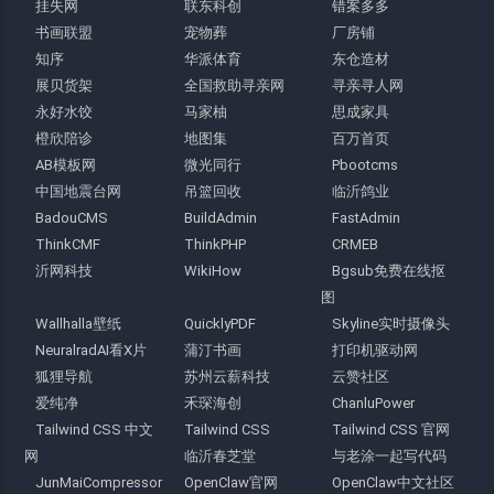
挂失网
联东科创
错案多多
书画联盟
宠物葬
厂房铺
知序
华派体育
东仓造材
展贝货架
全国救助寻亲网
寻亲寻人网
永好水饺
马家柚
思成家具
橙欣陪诊
地图集
百万首页
AB模板网
微光同行
Pbootcms
中国地震台网
吊篮回收
临沂鸽业
BadouCMS
BuildAdmin
FastAdmin
ThinkCMF
ThinkPHP
CRMEB
沂网科技
WikiHow
Bgsub免费在线抠
图
Wallhalla壁纸
QuicklyPDF
Skyline实时摄像头
NeuralradAI看X片
蒲汀书画
打印机驱动网
狐狸导航
苏州云薪科技
云赞社区
爱纯净
禾琛海创
ChanluPower
Tailwind CSS 中文
Tailwind CSS
Tailwind CSS 官网
网
临沂春芝堂
与老涂一起写代码
JunMaiCompressor
OpenClaw官网
OpenClaw中文社区