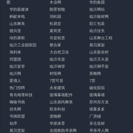
图
木业网
华韵集团
华韵新媒体
朗景智能
临沂网站
蚂蚁来电
润松园
临沂板材网
山东舞美
松易堂
彩汇包装
德兴堂
素简里
临沂挂失
绿韵展柜
吊篮租赁
山东舞台工程
临沂工业园医院
整合家
展贝展架
旭利来
大自然卫浴
山东新农村
同盟国
临沂吊篮
临沂灭火器
临沂架管
临沂钢管
临沂脚手架
临沂网
村怪网
茶雕网
爱酒人
7货可居
7货
热门招聘
永发建筑
磁化阻垢
青岛翊霄科技
玻璃幕墙配件
玻璃幕墙
梅喻书画
山东鼎尚舞美
苏州东方龙
挂失网
联东科创
错案多多
书画联盟
宠物葬
厂房铺
知序
华派体育
东仓造材
展贝货架
全国救助寻亲网
寻亲寻人网