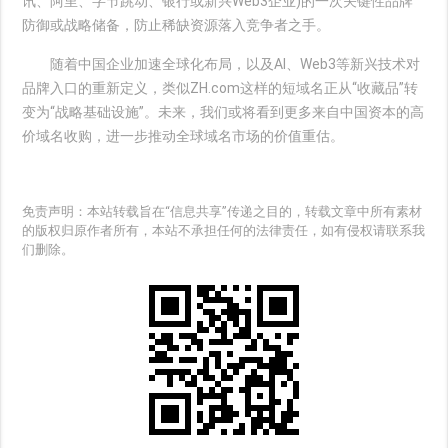
讯、阿里、字节跳动、银行或新兴Web3企业)的一次关键性品牌
防御或战略储备，防止稀缺资源落入竞争者之手。
随着中国企业加速全球化布局，以及AI、Web3等新兴技术对
品牌入口的重新定义，类似ZH.com这样的短域名正从“收藏品”转
变为“战略基础设施”。未来，我们或将看到更多来自中国资本的高
价域名收购，进一步推动全球域名市场的价值重估。
免责声明：本站转载旨在“信息共享”传递之目的，转载文章中所有素材
的版权归原作者所有，本站不承担任何的法律责任，如有侵权请联系我
们删除。