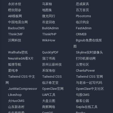
永好水饺
马家柚
思成家具
橙欣陪诊
地图集
百万首页
AB模板网
微光同行
Pbootcms
中国地震台网
吊篮回收
临沂鸽业
BadouCMS
BuildAdmin
FastAdmin
ThinkCMF
ThinkPHP
CRMEB
沂网科技
WikiHow
Bgsub免费在线抠
图
Wallhalla壁纸
QuicklyPDF
Skyline实时摄像头
NeuralradAI看X片
蒲汀书画
打印机驱动网
狐狸导航
苏州云薪科技
云赞社区
爱纯净
禾琛海创
ChanluPower
Tailwind CSS 中文
Tailwind CSS
Tailwind CSS 官网
网
临沂春芝堂
与老涂一起写代码
JunMaiCompressor
OpenClaw官网
OpenClaw中文社区
Likeshop
UAPI工具
勾股CMS
火HuoCMS
大盘云图
极客公园
山东新农村
商辉网络
Sejda在线工具
生生世世爱
CentOS
Rocky