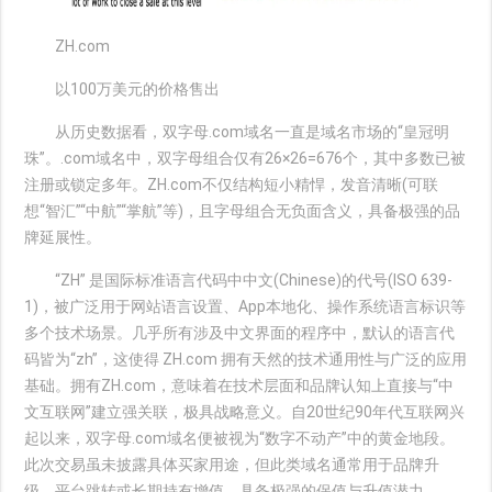
ZH.com
以100万美元的价格售出
从历史数据看，双字母.com域名一直是域名市场的“皇冠明
珠”。.com域名中，双字母组合仅有26×26=676个，其中多数已被
注册或锁定多年。ZH.com不仅结构短小精悍，发音清晰(可联
想“智汇”“中航”“掌航”等)，且字母组合无负面含义，具备极强的品
牌延展性。
“ZH” 是国际标准语言代码中中文(Chinese)的代号(ISO 639-
1)，被广泛用于网站语言设置、App本地化、操作系统语言标识等
多个技术场景。几乎所有涉及中文界面的程序中，默认的语言代
码皆为“zh”，这使得 ZH.com 拥有天然的技术通用性与广泛的应用
基础。拥有ZH.com，意味着在技术层面和品牌认知上直接与“中
文互联网”建立强关联，极具战略意义。自20世纪90年代互联网兴
起以来，双字母.com域名便被视为“数字不动产”中的黄金地段。
此次交易虽未披露具体买家用途，但此类域名通常用于品牌升
级、平台跳转或长期持有增值，具备极强的保值与升值潜力。