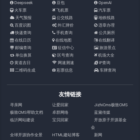
Deepseek
豆包
OpenAI
火车票
飞机票
汽车票
天气预报
公交线路
地铁线路
百度识图
外汇牌价
违章办理
快递查询
手机查询
公共厕所
在线日历
在线地图
在线翻译
邮编查询
征信中心
旅游景点
单位换算
区号查询
机场大全
黄道吉日
网速测速
IP查询
二维码生成
彩票信息
车牌查询
友情链接
寻亲网
让爱回家
JizhiCms极致CMS
极致CMS帮助文档
卓群网络
蓝黛传媒
临沂网站建设
宝贝回家
开放原子开源基金
会
全球开源协作全景
HTML建站博客
新网